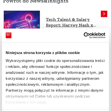
Powrót do News&Insights
Tech Talent & Salary
Report: Harvey Nash x
LinkedIn
Wideo & Podcast
Niniejsza strona korzysta z plików cookie
Wykorzystujemy pliki cookie do spersonalizowania treści
i reklam, aby oferować funkcje społecznościowe i
Digital Leadership Report
analizować ruch w naszej witrynie. Informacje o tym, jak
2023: The 8 Key Findings
korzystasz z naszej witryny, udostępniamy partnerom
Wideo & Podcast
społecznościowym, reklamowym i analitycznym.
Partnerzy mogą połączyć te informacje z innymi danymi
otrzymanymi od Ciebie lub uzyskanymi podczas
korzystania z ich usług.