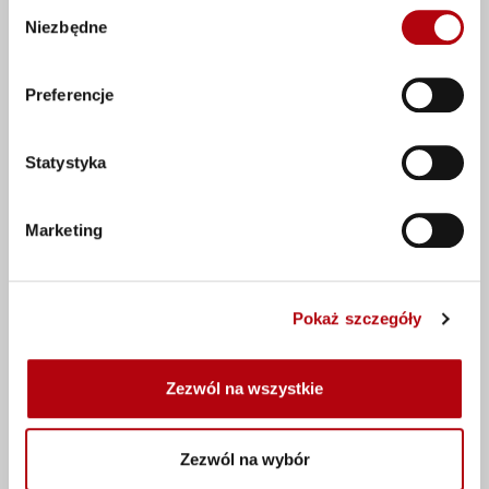
Wybór
Niezbędne
zgody
Preferencje
Potwierdź, że akceptujesz naszą
politykę
prywatności
i
pliki cookies
i wiesz, w jaki
sposób wykorzystujemy dane osobowe, oraz
Statystyka
jak zmienić swój wybór. W przypadku chęci
anulowania subskrypcji komunikacji
Marketing
marketingowej Harvey Nash, prosimy o
kontakt poprzez info@harveynash.com z
wiadomoscią zatytuowaną 'unsubscribe'
Pokaż szczegóły
Prześlij swoją aplikację
Zezwól na wszystkie
Zezwól na wybór